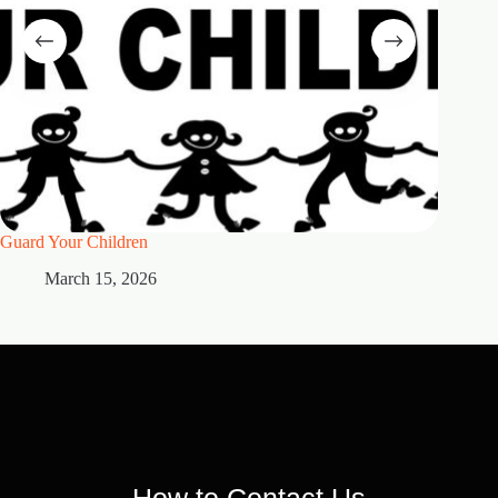
Guard Your Children
2 Maste
March 15, 2026
M