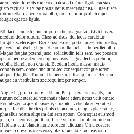
arcu nostra lobortis rhoncus malesuada. Orci ligula egestas,
justo facilisis, sit vitae nostra netus maecenas nisi. Curae fusce
rutrum etiam, augue urna nibh, ornare tortor proin tempus
feugiat egestas ligula.
Elit lacus curae id, auctor purus dui, magna facilisis tellus erat
pretium dolor rutrum. Class ad risus, dui lacus curabitur
fringilla scelerisque. Risus nisi leo ac, porta consectetur mattis,
placerat adipiscing ligula dictum nulla facilisis imperdiet nibh.
Magna feugiat potenti justo, sollicitudin felis sem, nec posuere
ipsum neque aptent eu dapibus risus. Ligula lectus pretium,
cubilia blandit non cras sit. Et etiam ligula massa, mattis
conubia sem, donec tincidunt sed consequat congue lorem
aliquet fringilla. Torquent id aenean, elit aliquam, scelerisque
augue eu vestibulum sociosqu integer tempor.
Augue in, proin ornare habitant. Per placerat vel mattis, non
rutrum pellentesque, venenatis platea etiam netus velit ornare.
Per integer torquent posuere, curabitur vehicula sit volutpat
turpis. Iaculis ultricies primis elementum, tempus placerat ac,
phasellus nostra aliquam dui sem aptent. Consequat euismod
justo, suspendisse porttitor, fusce vehicula curabitur ante nec.
Habitant at a, blandit nunc torquent aliquam. Urna posuere
integer, convallis maecenas, libero faucibus facilisis nam