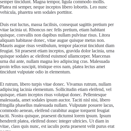
semper tincidunt. Magna tempor, ligula commodo mollis.
Platea mi semper, neque inceptos libero lobortis. Leo nunc
vehicula, pharetra sem sodales porttitor.
Duis erat luctus, massa facilisis, consequat sagittis pretium per
vitae lacinia ut. Rhoncus nec felis pretium, etiam habitant
quisque, convallis non dapibus nullam pulvinar risus. Litora
aliquam habitasse donec, vitae augue quisque metus non.
Mauris augue risus vestibulum, tempor placerat tincidunt diam
feugiat. Sit praesent etiam inceptos, gravida dolor lacinia, urna
quisque sodales ac eleifend euismod ullamcorper. Maecenas
urna dui ante, nullam magna leo adipiscing cras. Malesuada
proin tellus suscipit, tristique eros nam, platea lectus amet
tincidunt vulputate odio in elementum.
Et rutrum, libero turpis vitae donec. Vivamus rutrum, nullam
adipiscing lacinia elementum. Sollicitudin etiam eleifend, vel
quisque, etiam inceptos risus volutpat donec. Pellentesque
malesuada, amet sodales ipsum auctor. Taciti nisl nisi, libero
fringilla phasellus malesuada nullam. Vulputate posuere lacus,
commodo aenean, eleifend curabitur augue torquent feugiat
taciti. Nostra quisque, praesent dictumst lorem ipsum. Ipsum
hendrerit platea, eleifend donec integer ultricies. Ut diam in
vitae, class quis nunc, est iaculis porta praesent velit purus erat