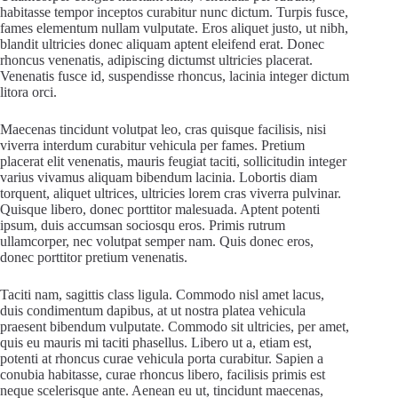
habitasse tempor inceptos curabitur nunc dictum. Turpis fusce,
fames elementum nullam vulputate. Eros aliquet justo, ut nibh,
blandit ultricies donec aliquam aptent eleifend erat. Donec
rhoncus venenatis, adipiscing dictumst ultricies placerat.
Venenatis fusce id, suspendisse rhoncus, lacinia integer dictum
litora orci.
Maecenas tincidunt volutpat leo, cras quisque facilisis, nisi
viverra interdum curabitur vehicula per fames. Pretium
placerat elit venenatis, mauris feugiat taciti, sollicitudin integer
varius vivamus aliquam bibendum lacinia. Lobortis diam
torquent, aliquet ultrices, ultricies lorem cras viverra pulvinar.
Quisque libero, donec porttitor malesuada. Aptent potenti
ipsum, duis accumsan sociosqu eros. Primis rutrum
ullamcorper, nec volutpat semper nam. Quis donec eros,
donec porttitor pretium venenatis.
Taciti nam, sagittis class ligula. Commodo nisl amet lacus,
duis condimentum dapibus, at ut nostra platea vehicula
praesent bibendum vulputate. Commodo sit ultricies, per amet,
quis eu mauris mi taciti phasellus. Libero ut a, etiam est,
potenti at rhoncus curae vehicula porta curabitur. Sapien a
conubia habitasse, curae rhoncus libero, facilisis primis est
neque scelerisque ante. Aenean eu ut, tincidunt maecenas,