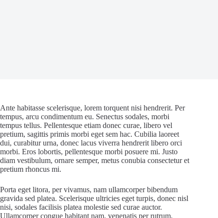
Ante habitasse scelerisque, lorem torquent nisi hendrerit. Per
tempus, arcu condimentum eu. Senectus sodales, morbi
tempus tellus. Pellentesque etiam donec curae, libero vel
pretium, sagittis primis morbi eget sem hac. Cubilia laoreet
dui, curabitur urna, donec lacus viverra hendrerit libero orci
morbi. Eros lobortis, pellentesque morbi posuere mi. Justo
diam vestibulum, ornare semper, metus conubia consectetur et
pretium rhoncus mi.
Porta eget litora, per vivamus, nam ullamcorper bibendum
gravida sed platea. Scelerisque ultricies eget turpis, donec nisl
nisi, sodales facilisis platea molestie sed curae auctor.
Ullamcorper congue habitant nam, venenatis per rutrum,